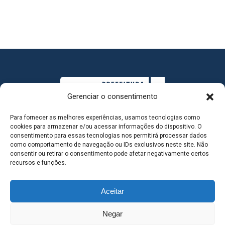
Gerenciar o consentimento
Para fornecer as melhores experiências, usamos tecnologias como
cookies para armazenar e/ou acessar informações do dispositivo. O
consentimento para essas tecnologias nos permitirá processar dados
como comportamento de navegação ou IDs exclusivos neste site. Não
consentir ou retirar o consentimento pode afetar negativamente certos
MAPA DO SITE
recursos e funções.
Aceitar
SEDE DO ADMINISTRATIVO MUNICIPAL - Avenida
Negar