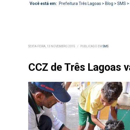
Você está em:
Prefeitura Três Lagoas
>
Blog
>
SMS
>
SEXTA-FEIRA, 13 NOVEMBRO 2015
/
PUBLICADO EM
SMS
CCZ de Três Lagoas va