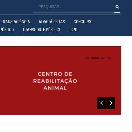
TRANSPARÊNCIA
ALVARÁ OBRAS
CONCURSO
PÚBLICO
TRANSPORTE PÚBLICO
LGPD
0
1
2
3