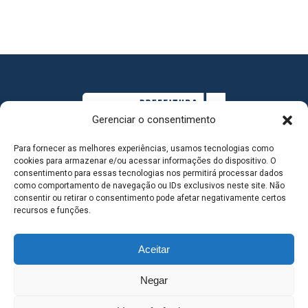
Gerenciar o consentimento
Para fornecer as melhores experiências, usamos tecnologias como
cookies para armazenar e/ou acessar informações do dispositivo. O
consentimento para essas tecnologias nos permitirá processar dados
como comportamento de navegação ou IDs exclusivos neste site. Não
consentir ou retirar o consentimento pode afetar negativamente certos
MAPA DO SITE
recursos e funções.
Aceitar
SEDE DO ADMINISTRATIVO MUNICIPAL - Avenida
Negar
Antônio Trajano, nº 30 - centro - Três Lagoas MS |