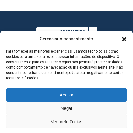
Gerenciar o consentimento
Para fornecer as melhores experiências, usamos tecnologias como
cookies para armazenar e/ou acessar informações do dispositivo. O
consentimento para essas tecnologias nos permitirá processar dados
como comportamento de navegação ou IDs exclusivos neste site. Não
consentir ou retirar o consentimento pode afetar negativamente certos
MAPA DO SITE
recursos e funções.
Aceitar
SEDE DO ADMINISTRATIVO MUNICIPAL - Avenida
Negar
Antônio Trajano, nº 30 - centro - Três Lagoas MS |
Ver preferências
Contato: 67 98139-3237