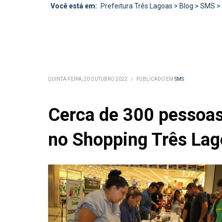
Você está em:
Prefeitura Três Lagoas
>
Blog
>
SMS
>
QUINTA-FEIRA, 20 OUTUBRO 2022
/
PUBLICADO EM
SMS
Cerca de 300 pessoas
no Shopping Três La