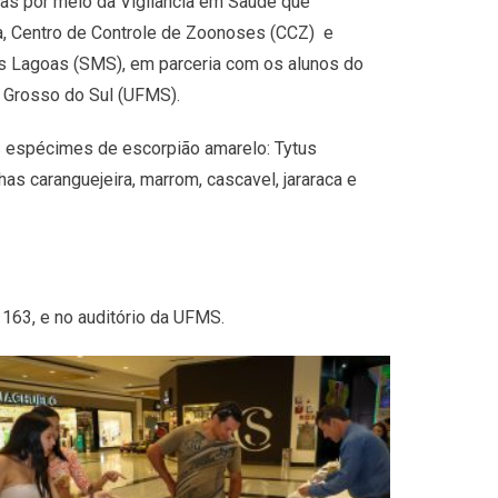
oas por meio da Vigilância em Saúde que
, Centro de Controle de Zoonoses (CCZ) e
s Lagoas (SMS), em parceria com os alunos do
o Grosso do Sul (UFMS).
s espécimes de escorpião amarelo: Tytus
has caranguejeira, marrom, cascavel, jararaca e
 163, e no auditório da UFMS.