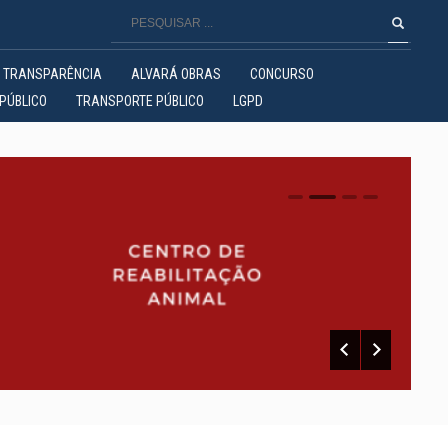
TRANSPARÊNCIA
ALVARÁ OBRAS
CONCURSO
PÚBLICO
TRANSPORTE PÚBLICO
LGPD
0
1
2
3