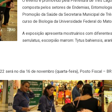
O evento é promovido pela Prefeitura de Três Lag
composta pelos setores de Endemias, Entomologia
Promoção da Saúde da Secretaria Municipal de Trê
curso de Biologia da Universidade Federal do Mat
A exposição apresenta mostruários com diferente
serrulatus, escorpião marrom: Tytus bahiensis, aran
022 será no dia 16 de novembro (quarta-feira), Posto Fiscal – BR