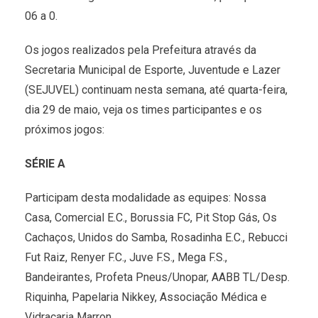
06 a 0.
Os jogos realizados pela Prefeitura através da
Secretaria Municipal de Esporte, Juventude e Lazer
(SEJUVEL) continuam nesta semana, até quarta-feira,
dia 29 de maio, veja os times participantes e os
próximos jogos:
SÉRIE A
Participam desta modalidade as equipes: Nossa
Casa, Comercial E.C., Borussia FC, Pit Stop Gás, Os
Cachaços, Unidos do Samba, Rosadinha E.C., Rebucci
Fut Raiz, Renyer F.C., Juve F.S., Mega F.S.,
Bandeirantes, Profeta Pneus/Unopar, AABB TL/Desp.
Riquinha, Papelaria Nikkey, Associação Médica e
Vidraçaria Marron.