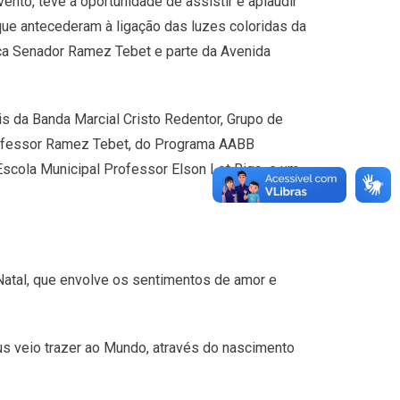
nto, teve a oportunidade de assistir e aplaudir
 que antecederam à ligação das luzes coloridas da
raça Senador Ramez Tebet e parte da Avenida
is da Banda Marcial Cristo Redentor, Grupo de
Professor Ramez Tebet, do Programa AABB
Escola Municipal Professor Elson Lot Rigo, e um
 Natal, que envolve os sentimentos de amor e
s veio trazer ao Mundo, através do nascimento