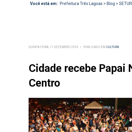
Você está em:
Prefeitura Três Lagoas
>
Blog
>
SETU
QUINTA-FEIRA, 11 DEZEMBRO 2014
/
PUBLICADO EM
CULTURA
Cidade recebe Papai N
Centro