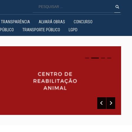
TRANSPARÊNCIA
ALVARÁ OBRAS
CONCURSO
PÚBLICO
TRANSPORTE PÚBLICO
LGPD
0
1
2
3