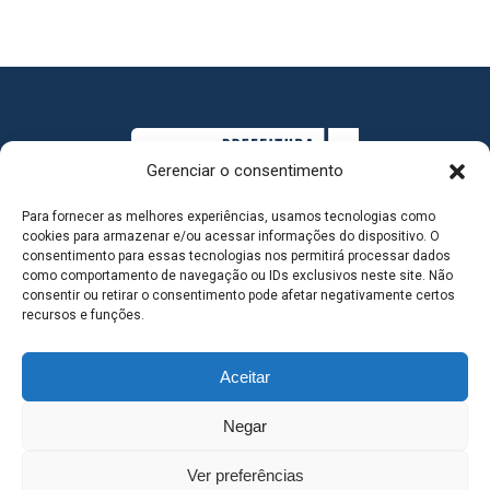
Gerenciar o consentimento
Para fornecer as melhores experiências, usamos tecnologias como
cookies para armazenar e/ou acessar informações do dispositivo. O
consentimento para essas tecnologias nos permitirá processar dados
como comportamento de navegação ou IDs exclusivos neste site. Não
consentir ou retirar o consentimento pode afetar negativamente certos
MAPA DO SITE
recursos e funções.
Aceitar
SEDE DO ADMINISTRATIVO MUNICIPAL - Avenida
Negar
Antônio Trajano, nº 30 - centro - Três Lagoas MS |
Ver preferências