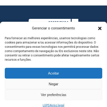
Gerenciar o consentimento
Para fornecer as melhores experiências, usamos tecnologias como
cookies para armazenar e/ou acessar informações do dispositivo. O
consentimento para essas tecnologias nos permitirá processar dados
como comportamento de navegação ou IDs exclusivos neste site. Não
consentir ou retirar o consentimento pode afetar negativamente certos
MAPA DO SITE
recursos e funções.
Aceitar
SEDE DO ADMINISTRATIVO MUNICIPAL - Avenida
Negar
Antônio Trajano, nº 30 - centro - Três Lagoas MS |
Ver preferências
Contato: 67 98139-3237
LGPD
Aviso legal