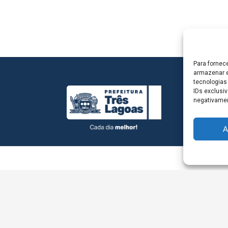
Para fornec
armazenar e
tecnologias
IDs exclusiv
negativamen
A
L - Avenida Antônio Trajano, nº 30 - centro - Três La