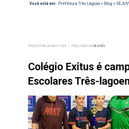
Você está em:
Prefeitura Três Lagoas
>
Blog
>
SEJUV
TERÇA-FEIRA, 28 MAIO 2024
/
PUBLICADO EM
SEJUVEL
Colégio Exitus é cam
Escolares Três-lagoe