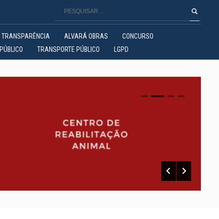
TRANSPARÊNCIA
ALVARÁ OBRAS
CONCURSO
PÚBLICO
TRANSPORTE PÚBLICO
LGPD
0
1
2
3