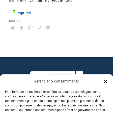
Santa Rita | Contato: 67 99976-1091
Imprimir
Gerenciar o consentimento
Para fornecer as melhores experiências, usamos tecnologias como
cookies para armazenar e/ou acessar informações do dispositivo. O
consentimento para essas tecnologias nos permitirá processar dados
como comportamento de navegação ou IDs exclusivos neste site. Não
consentir ou retirar o consentimento pode afetar negativamente certos
MAPA DO SITE