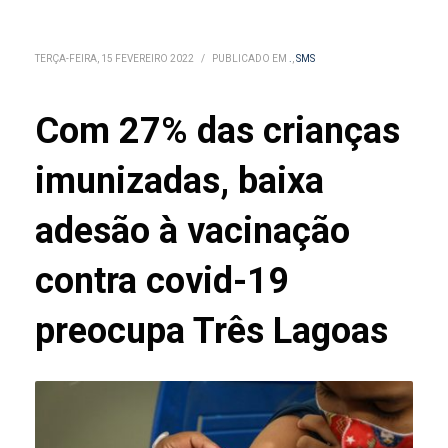
TERÇA-FEIRA, 15 FEVEREIRO 2022
/
PUBLICADO EM
.
,
SMS
Com 27% das crianças
imunizadas, baixa
adesão à vacinação
contra covid-19
preocupa Três Lagoas