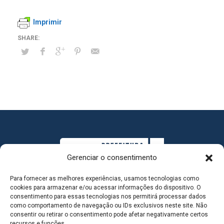
Imprimir
Gerenciar o consentimento
Para fornecer as melhores experiências, usamos tecnologias como
cookies para armazenar e/ou acessar informações do dispositivo. O
consentimento para essas tecnologias nos permitirá processar dados
como comportamento de navegação ou IDs exclusivos neste site. Não
consentir ou retirar o consentimento pode afetar negativamente certos
MAPA DO SITE
recursos e funções.