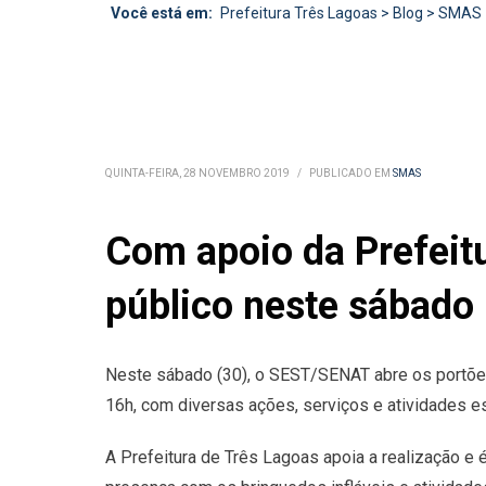
Você está em:
Prefeitura Três Lagoas
>
Blog
>
SMAS
QUINTA-FEIRA, 28 NOVEMBRO 2019
/
PUBLICADO EM
SMAS
Com apoio da Prefeitu
público neste sábado 
Neste sábado (30), o SEST/SENAT abre os portões
16h, com diversas ações, serviços e atividades esp
A Prefeitura de Três Lagoas apoia a realização e 