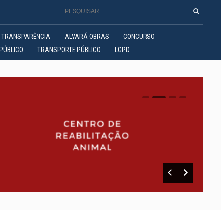
TRANSPARÊNCIA
ALVARÁ OBRAS
CONCURSO
PÚBLICO
TRANSPORTE PÚBLICO
LGPD
0
1
2
3