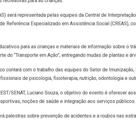
 recreativas para as crianças.
AS) será representada pelas equipes da Central de Interpretação
o de Referência Especializado em Assistência Social (CREAS), c
educativos para as crianças e materiais de informação sobre o tr
e do “Transporte em Ação”, entregando mudas de plantas e árv
ico contará com o trabalho das equipes do Setor de Imunização,
ssionais de psicologia, fisioterapia, nutrição, odontologia e o
T/SENAT, Luciano Souza, o objetivo do evento é oferecer aos t
portivas, noções de saúde e integração aos serviços públicos.
rá palestras sobre prevenção de acidentes e a roubos nas estrada