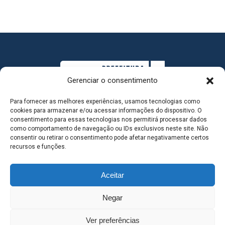
Gerenciar o consentimento
Para fornecer as melhores experiências, usamos tecnologias como
cookies para armazenar e/ou acessar informações do dispositivo. O
consentimento para essas tecnologias nos permitirá processar dados
como comportamento de navegação ou IDs exclusivos neste site. Não
consentir ou retirar o consentimento pode afetar negativamente certos
MAPA DO SITE
recursos e funções.
Aceitar
SEDE DO ADMINISTRATIVO MUNICIPAL - Avenida
Negar
Antônio Trajano, nº 30 - centro - Três Lagoas MS |
Ver preferências