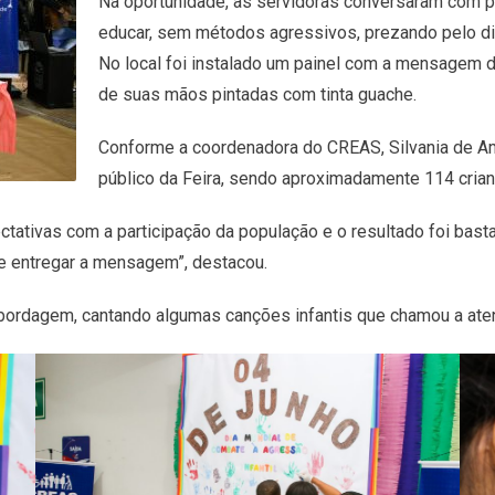
Na oportunidade, as servidoras conversaram com p
educar, sem métodos agressivos, prezando pelo di
No local foi instalado um painel com a mensagem d
de suas mãos pintadas com tinta guache.
Conforme a coordenadora do CREAS, Silvania de Amo
público da Feira, sendo aproximadamente 114 cria
ativas com a participação da população e o resultado foi bastan
 e entregar a mensagem”, destacou.
abordagem, cantando algumas canções infantis que chamou a aten