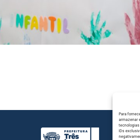
Para fornec
armazenar e
tecnologias
IDs exclusiv
negativamen