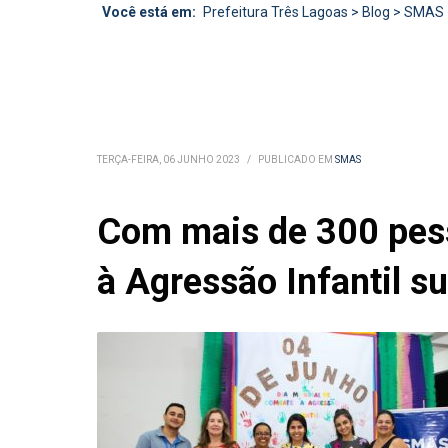
Você está em:
Prefeitura Três Lagoas
>
Blog
>
SMAS
TERÇA-FEIRA, 06 JUNHO 2023
/
PUBLICADO EM
SMAS
Com mais de 300 pess
à Agressão Infantil s