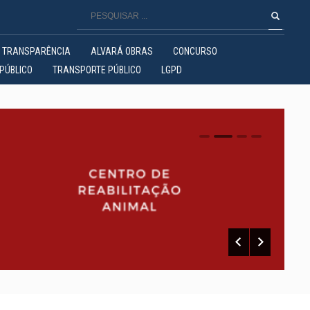
TRANSPARÊNCIA
ALVARÁ OBRAS
CONCURSO
PÚBLICO
TRANSPORTE PÚBLICO
LGPD
0
1
2
3