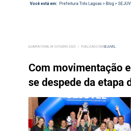
Você está em:
Prefeitura Três Lagoas
>
Blog
>
SEJUV
QUARTA-FEIRA, 04 OUTUBRO 2023
/
PUBLICADO EM
SEJUVEL
Com movimentação ec
se despede da etapa 