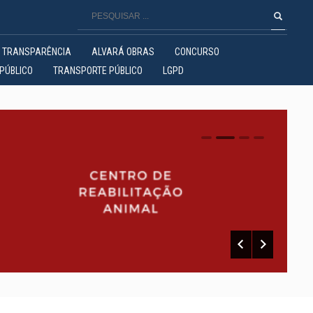
TRANSPARÊNCIA
ALVARÁ OBRAS
CONCURSO
PÚBLICO
TRANSPORTE PÚBLICO
LGPD
0
1
2
3