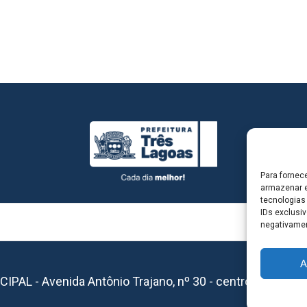
Para fornec
armazenar e
tecnologias
IDs exclusiv
negativamen
A
L - Avenida Antônio Trajano, nº 30 - centro - Três La