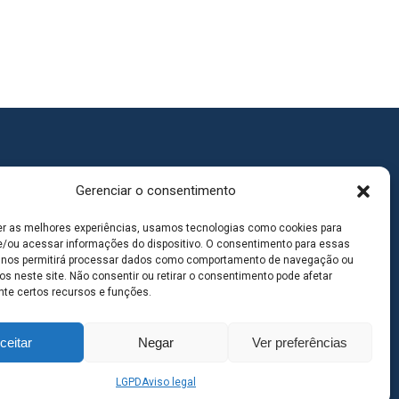
Gerenciar o consentimento
er as melhores experiências, usamos tecnologias como cookies para
/ou acessar informações do dispositivo. O consentimento para essas
 nos permitirá processar dados como comportamento de navegação ou
os neste site. Não consentir ou retirar o consentimento pode afetar
te certos recursos e funções.
ceitar
Negar
Ver preferências
goas MS | Contato: 67 98139-3237
LGPD
Aviso legal