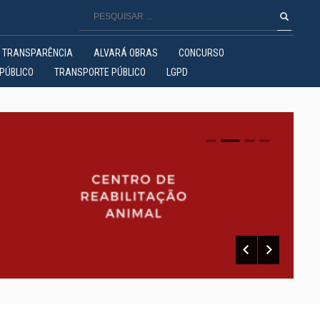
TRANSPARÊNCIA
ALVARÁ OBRAS
CONCURSO
PÚBLICO
TRANSPORTE PÚBLICO
LGPD
0
1
2
3