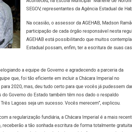
Aconteceu, na Escola Municipal “Marlene de Noronha
SEGOV, representantes da Agência Estadual de Hab
Na ocasião, o assessor da AGEHAB, Madson Ramão,
participação de cada órgão responsável nesta regula
AGEHAB está possibilitando que muitos contempla
Estadual possam, enfim, ter a escritura de suas ca
 elogiando a equipe de Governo e agradecendo a parceria da
pe que, foi tão eficiente em incluir a Chácara Imperial no
ia para 2020, mas, deu tudo certo para que vocês já pudessem da
cos do Governo do Estado também têm nos dado o respaldo
m Três Lagoas seja um sucesso. Vocês merecem”, explicou.
om a regularização fundiária, a Chácara Imperial é a mais recent
, receberão a tão sonhada escritura de forma totalmente gratuita