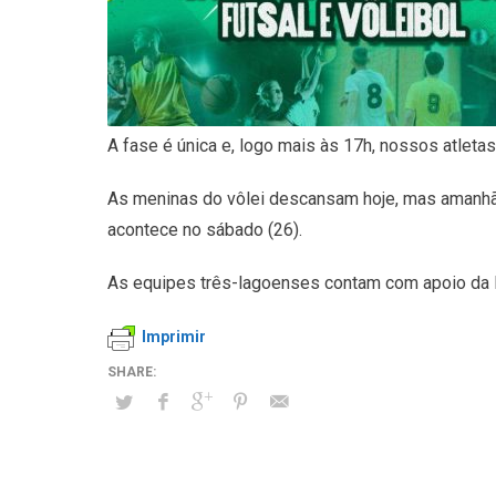
A fase é única e, logo mais às 17h, nossos atleta
As meninas do vôlei descansam hoje, mas amanhã (q
acontece no sábado (26).
As equipes três-lagoenses contam com apoio da Pr
Imprimir