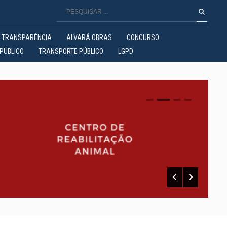
TRANSPARÊNCIA
ALVARÁ OBRAS
CONCURSO
PÚBLICO
TRANSPORTE PÚBLICO
LGPD
0
1
2
3