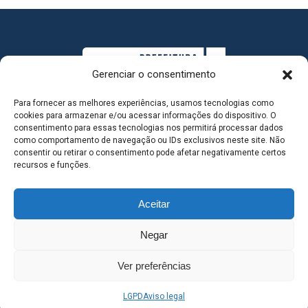
Gerenciar o consentimento
Para fornecer as melhores experiências, usamos tecnologias como
cookies para armazenar e/ou acessar informações do dispositivo. O
consentimento para essas tecnologias nos permitirá processar dados
como comportamento de navegação ou IDs exclusivos neste site. Não
consentir ou retirar o consentimento pode afetar negativamente certos
MAPA DO SITE
recursos e funções.
Aceitar
SEDE DO ADMINISTRATIVO MUNICIPAL - Avenida
Negar
Antônio Trajano, nº 30 - centro - Três Lagoas MS |
Ver preferências
Contato: 67 98139-3237
LGPD
Aviso legal