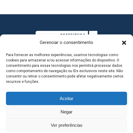
Gerenciar o consentimento
Para fornecer as melhores experiências, usamos tecnologias como
cookies para armazenar e/ou acessar informações do dispositivo. O
consentimento para essas tecnologias nos permitirá processar dados
como comportamento de navegação ou IDs exclusivos neste site. Não
consentir ou retirar o consentimento pode afetar negativamente certos
MAPA DO SITE
recursos e funções.
Aceitar
SEDE DO ADMINISTRATIVO MUNICIPAL - Avenida
Negar
Antônio Trajano, nº 30 - centro - Três Lagoas MS |
Ver preferências
Contato: 67 98139-3237