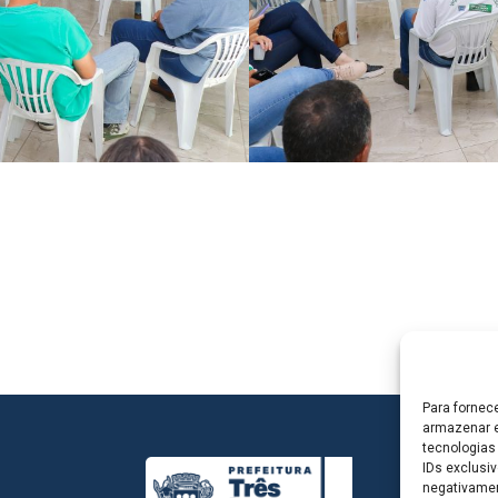
Para fornec
armazenar e
tecnologias
IDs exclusiv
negativamen