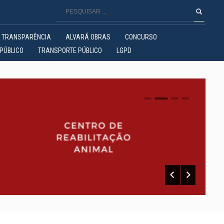
TRANSPARÊNCIA
ALVARÁ OBRAS
CONCURSO
PÚBLICO
TRANSPORTE PÚBLICO
LGPD
0
1
2
3