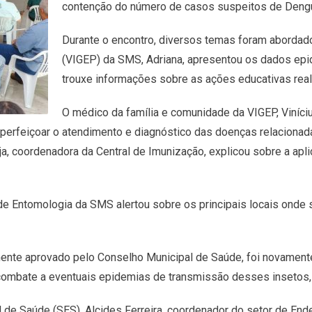
contenção do número de casos suspeitos de Dengu
Durante o encontro, diversos temas foram abordado
(VIGEP) da SMS, Adriana, apresentou os dados ep
trouxe informações sobre as ações educativas real
O médico da família e comunidade da VIGEP, Viníc
aperfeiçoar o atendimento e diagnóstico das doenças relaciona
coordenadora da Central de Imunização, explicou sobre a aplica
de Entomologia da SMS alertou sobre os principais locais onde 
mente aprovado pelo Conselho Municipal de Saúde, foi novament
combate a eventuais epidemias de transmissão desses insetos, 
 de Saúde (SES). Alcides Ferreira, coordenador do setor de End