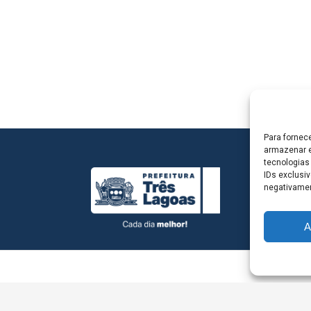
Para fornec
armazenar e
tecnologias
IDs exclusiv
negativamen
A