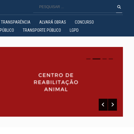
TRANSPARÊNCIA
ALVARÁ OBRAS
CONCURSO
PÚBLICO
TRANSPORTE PÚBLICO
LGPD
0
1
2
3