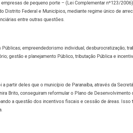
e empresas de pequeno porte – (Lei Complementar nº123/2006), 
o Distrito Federal e Municípios, mediante regime único de arrec
nciárias entre outras questões.
Públicas; empreendedorismo individual; desburocratização; tra
io; gestão e planejamento Público, tributação Pública e incentiv
i a partir deles que o município de Paranaíba, através da Secret
nira Brito, conseguiram reformular o Plano de Desenvolvimento 
çoando a questão dos incentivos fiscais e cessão de áreas. Iss
ra.