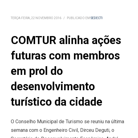
TERÇA-FEIRA, 22 NOVEMBRO 2016
/
PUBLICADO EM
SEDECTI
COMTUR alinha ações
futuras com membros
em prol do
desenvolvimento
turístico da cidade
O Conselho Municipal de Turismo se reuniu na última
semana com o Engenheiro Civil, Dirceu Deguti, o