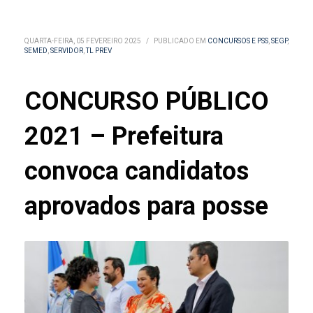
QUARTA-FEIRA, 05 FEVEREIRO 2025
/
PUBLICADO EM
CONCURSOS E PSS
,
SEGP
,
SEMED
,
SERVIDOR
,
TL PREV
CONCURSO PÚBLICO
2021 – Prefeitura
convoca candidatos
aprovados para posse