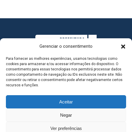
Gerenciar o consentimento
Para fornecer as melhores experiências, usamos tecnologias como
cookies para armazenar e/ou acessar informações do dispositivo. O
consentimento para essas tecnologias nos permitirá processar dados
como comportamento de navegação ou IDs exclusivos neste site. Não
consentir ou retirar o consentimento pode afetar negativamente certos
MAPA DO SITE
recursos e funções.
Aceitar
SEDE DO ADMINISTRATIVO MUNICIPAL - Avenida
Negar
Antônio Trajano, nº 30 - centro - Três Lagoas MS |
Ver preferências