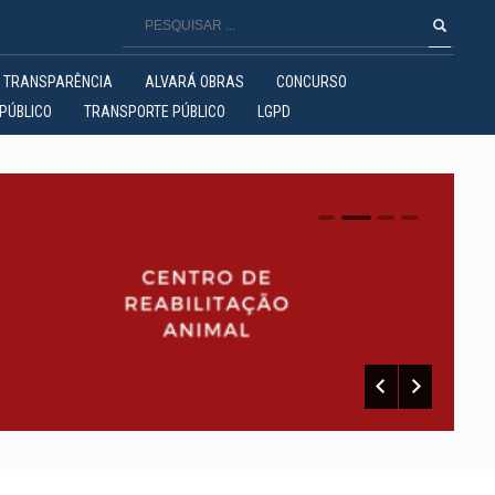
TRANSPARÊNCIA
ALVARÁ OBRAS
CONCURSO
PÚBLICO
TRANSPORTE PÚBLICO
LGPD
0
1
2
3