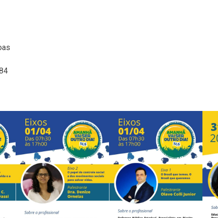
oas
484