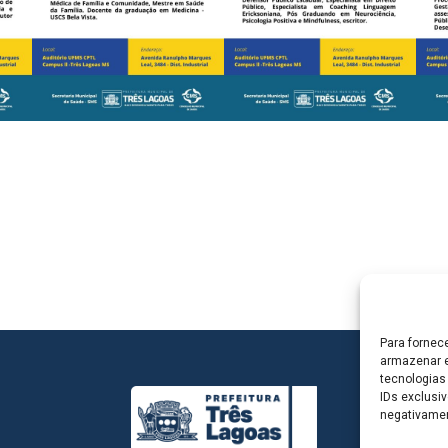
Para fornec
armazenar e
tecnologias
IDs exclusiv
negativamen