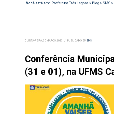
Você está em:
Prefeitura Três Lagoas
>
Blog
>
SMS
>
QUINTA-FEIRA, 30 MARÇO 2023
/
PUBLICADO EM
SMS
Conferência Municipa
(31 e 01), na UFMS Ca