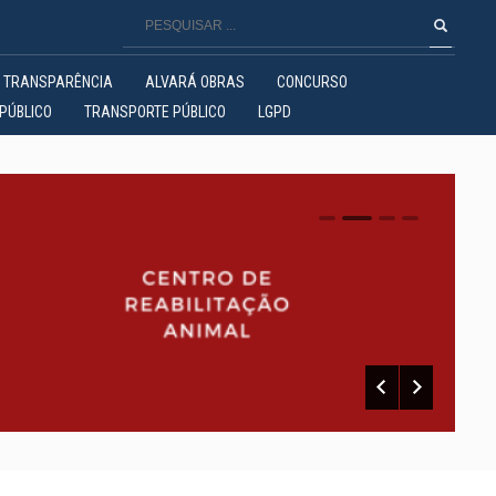
TRANSPARÊNCIA
ALVARÁ OBRAS
CONCURSO
PÚBLICO
TRANSPORTE PÚBLICO
LGPD
0
1
2
3