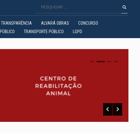
TRANSPARÊNCIA
ALVARÁ OBRAS
CONCURSO
PÚBLICO
TRANSPORTE PÚBLICO
LGPD
0
1
2
3