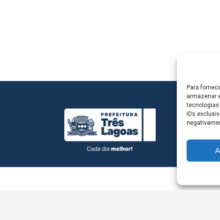
Para fornec
armazenar e
tecnologias
IDs exclusiv
negativamen
A