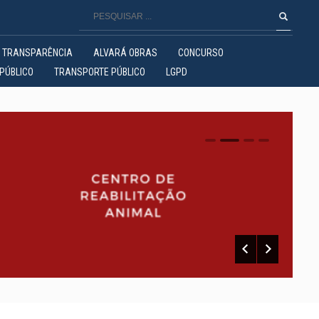
TRANSPARÊNCIA
ALVARÁ OBRAS
CONCURSO
PÚBLICO
TRANSPORTE PÚBLICO
LGPD
0
1
2
3