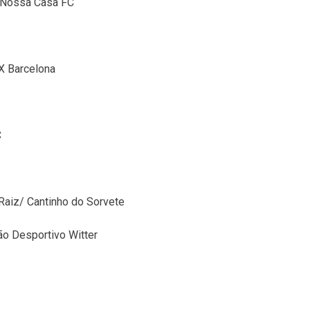
 Nossa Casa FC
X Barcelona
C
aiz/ Cantinho do Sorvete
ão Desportivo Witter