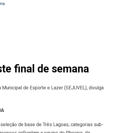
ana
ste final de semana
a Municipal de Esporte e Lazer (SEJUVEL), divulga
BA
 seleção de base de Três Lagoas, categorias sub-
agoenses enfrentam a equipe do Phoenix, da