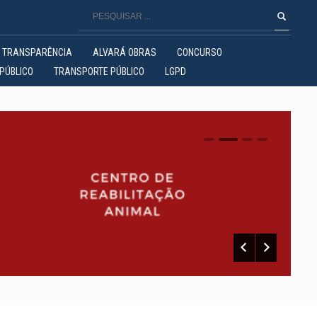
TRANSPARÊNCIA
ALVARÁ OBRAS
CONCURSO
PÚBLICO
TRANSPORTE PÚBLICO
LGPD
0
1
2
3