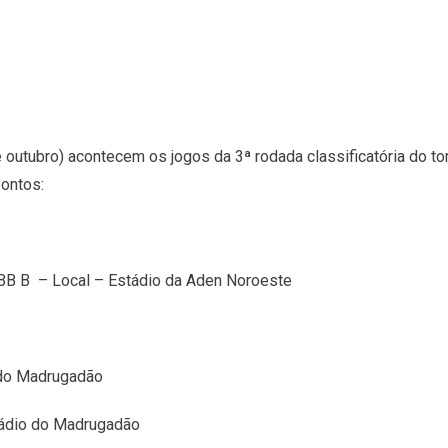
utubro) acontecem os jogos da 3ª rodada classificatória do tor
ontos:
B – Local – Estádio da Aden Noroeste
 do Madrugadão
tádio do Madrugadão