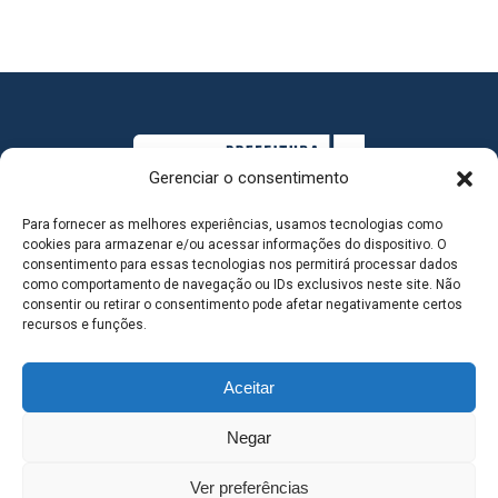
Gerenciar o consentimento
Para fornecer as melhores experiências, usamos tecnologias como
cookies para armazenar e/ou acessar informações do dispositivo. O
consentimento para essas tecnologias nos permitirá processar dados
como comportamento de navegação ou IDs exclusivos neste site. Não
consentir ou retirar o consentimento pode afetar negativamente certos
MAPA DO SITE
recursos e funções.
Aceitar
SEDE DO ADMINISTRATIVO MUNICIPAL - Avenida
Negar
Antônio Trajano, nº 30 - centro - Três Lagoas MS |
Ver preferências