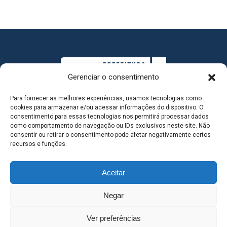
Gerenciar o consentimento
Para fornecer as melhores experiências, usamos tecnologias como
cookies para armazenar e/ou acessar informações do dispositivo. O
consentimento para essas tecnologias nos permitirá processar dados
como comportamento de navegação ou IDs exclusivos neste site. Não
consentir ou retirar o consentimento pode afetar negativamente certos
MAPA DO SITE
recursos e funções.
Aceitar
SEDE DO ADMINISTRATIVO MUNICIPAL - Avenida
Negar
Antônio Trajano, nº 30 - centro - Três Lagoas MS |
Ver preferências
Contato: 67 98139-3237