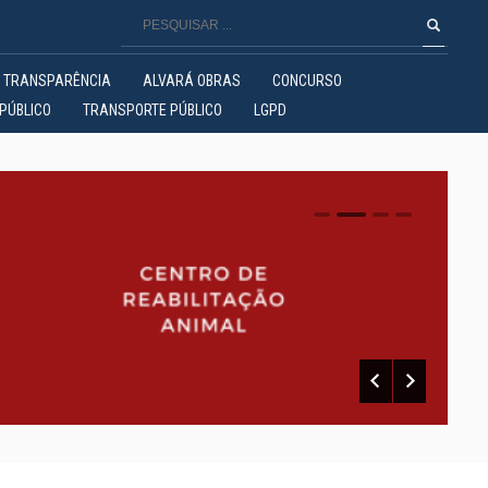
TRANSPARÊNCIA
ALVARÁ OBRAS
CONCURSO
PÚBLICO
TRANSPORTE PÚBLICO
LGPD
0
1
2
3