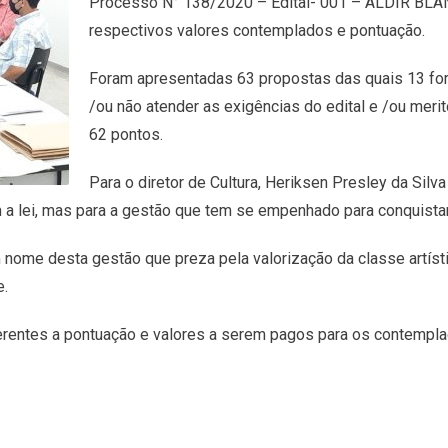
Processo N° 138/2020 – Edital- 001 – ALDIR BLAN
respectivos valores contemplados e pontuação.
Foram apresentadas 63 propostas das quais 13 fo
/ou não atender as exigências do edital e /ou mer
62 pontos.
Para o diretor de Cultura, Heriksen Presley da Sil
m a lei, mas para a gestão que tem se empenhado para conquistar
nome desta gestão que preza pela valorização da classe artísti
e.
rentes a pontuação e valores a serem pagos para os contemplad