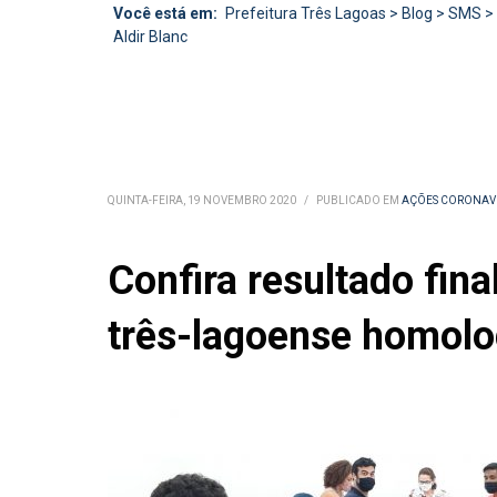
Você está em:
Prefeitura Três Lagoas
>
Blog
>
SMS
>
Aldir Blanc
QUINTA-FEIRA, 19 NOVEMBRO 2020
/
PUBLICADO EM
AÇÕES CORONAV
Confira resultado fina
três-lagoense homolog