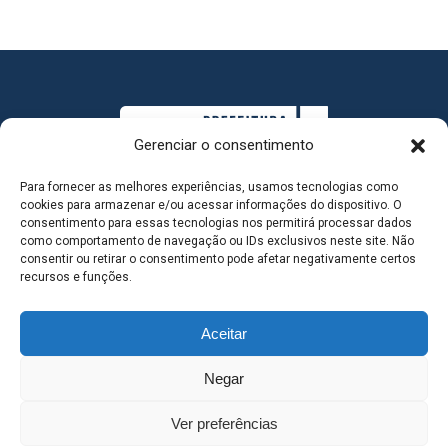
Gerenciar o consentimento
Para fornecer as melhores experiências, usamos tecnologias como
cookies para armazenar e/ou acessar informações do dispositivo. O
consentimento para essas tecnologias nos permitirá processar dados
como comportamento de navegação ou IDs exclusivos neste site. Não
consentir ou retirar o consentimento pode afetar negativamente certos
MAPA DO SITE
recursos e funções.
Aceitar
SEDE DO ADMINISTRATIVO MUNICIPAL - Avenida
Negar
Antônio Trajano, nº 30 - centro - Três Lagoas MS |
Ver preferências
Contato: 67 98139-3237