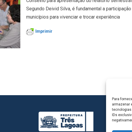
Conselho para apresentação do relatório semestral
Segundo Deivid Silva, é fundamental a participaç
municípios para vivenciar e trocar experiência
Imprimir
Para fornec
armazenar e
tecnologias
IDs exclusiv
negativamen