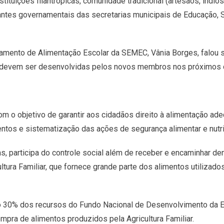
tituições filantrópicas, comunidade tradicional (artesãos, índios
tes governamentais das secretarias municipais de Educação, Sa
amento de Alimentação Escolar da SEMEC, Vânia Borges, falou s
ue devem ser desenvolvidas pelos novos membros nos próximos 
m o objetivo de garantir aos cidadãos direito à alimentação ade
ntos e sistematização das ações de segurança alimentar e nutri
as, participa do controle social além de receber e encaminhar de
ltura Familiar, que fornece grande parte dos alimentos utilizad
o 30% dos recursos do Fundo Nacional de Desenvolvimento da E
mpra de alimentos produzidos pela Agricultura Familiar.