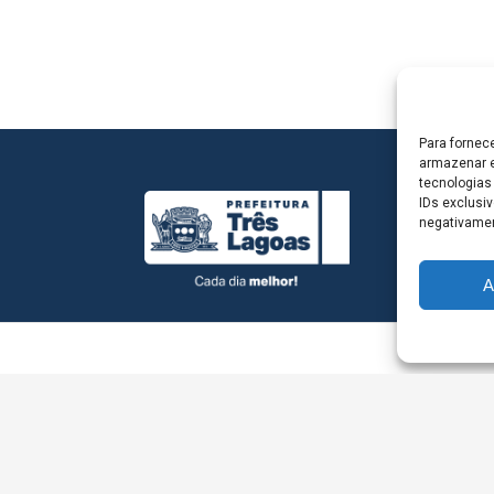
Para fornec
armazenar e
tecnologias
IDs exclusiv
negativamen
A
L - Avenida Antônio Trajano, nº 30 - centro - Três La