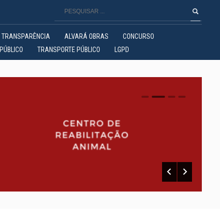
TRANSPARÊNCIA
ALVARÁ OBRAS
CONCURSO
PÚBLICO
TRANSPORTE PÚBLICO
LGPD
0
1
2
3