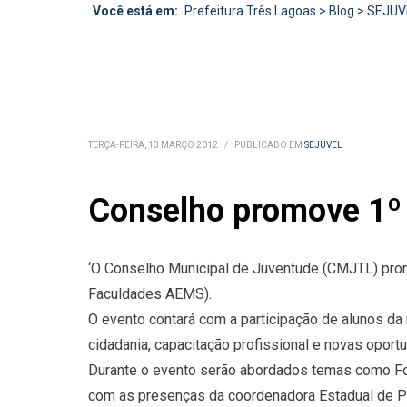
Você está em:
Prefeitura Três Lagoas
>
Blog
>
SEJUV
TERÇA-FEIRA, 13 MARÇO 2012
/
PUBLICADO EM
SEJUVEL
Conselho promove 1º C
‘O Conselho Municipal de Juventude (CMJTL) promov
Faculdades AEMS).
O evento contará com a participação de alunos da 
cidadania, capacitação profissional e novas oport
Durante o evento serão abordados temas como Fo
com as presenças da coordenadora Estadual de Po