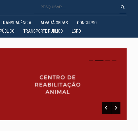
TRANSPARÊNCIA
ALVARÁ OBRAS
CONCURSO
PÚBLICO
TRANSPORTE PÚBLICO
LGPD
0
1
2
3