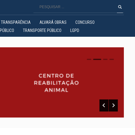
TRANSPARÊNCIA
ALVARÁ OBRAS
CONCURSO
PÚBLICO
TRANSPORTE PÚBLICO
LGPD
0
1
2
3