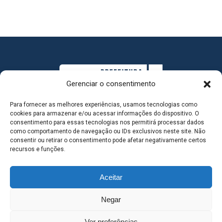
Gerenciar o consentimento
Para fornecer as melhores experiências, usamos tecnologias como
cookies para armazenar e/ou acessar informações do dispositivo. O
consentimento para essas tecnologias nos permitirá processar dados
como comportamento de navegação ou IDs exclusivos neste site. Não
consentir ou retirar o consentimento pode afetar negativamente certos
MAPA DO SITE
recursos e funções.
Aceitar
SEDE DO ADMINISTRATIVO MUNICIPAL - Avenida
Negar
Antônio Trajano, nº 30 - centro - Três Lagoas MS |
Ver preferências