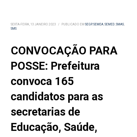
SEXTA-FEIRA, 13 JANEIRO 2023
/
PUBLICADO EM
SEGP
,
SEMEA
,
SEMED
,
SMAS
,
SMS
CONVOCAÇÃO PARA
POSSE: Prefeitura
convoca 165
candidatos para as
secretarias de
Educação, Saúde,