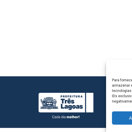
Para fornec
armazenar e
tecnologias
IDs exclusiv
negativamen
A