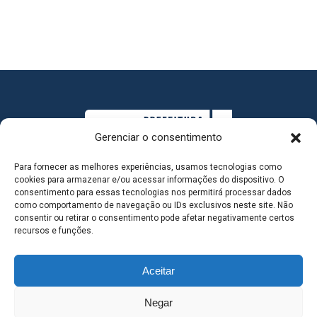
Gerenciar o consentimento
Para fornecer as melhores experiências, usamos tecnologias como
cookies para armazenar e/ou acessar informações do dispositivo. O
consentimento para essas tecnologias nos permitirá processar dados
como comportamento de navegação ou IDs exclusivos neste site. Não
consentir ou retirar o consentimento pode afetar negativamente certos
MAPA DO SITE
recursos e funções.
Aceitar
SEDE DO ADMINISTRATIVO MUNICIPAL - Avenida
Negar