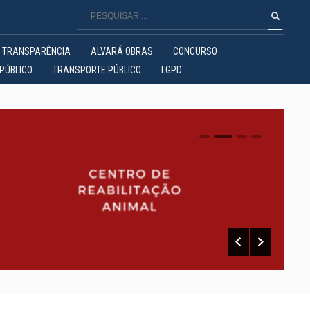
TRANSPARÊNCIA
ALVARÁ OBRAS
CONCURSO
PÚBLICO
TRANSPORTE PÚBLICO
LGPD
0
1
2
3