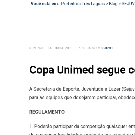
Você está em:
Prefeitura Três Lagoas
>
Blog
>
SEJUV
DOMINGO, 16 OUTUBRO 2016
/
PUBLICADO EM
SEJUVEL
Copa Unimed segue co
A Secretaria de Esporte, Juventude e Lazer (Seju
para as equipes que desejarem participar, obede
REGULAMENTO
1. Poderão participar da competição quaisquer en
de quaisquer localidades, podendo ser exigidos 