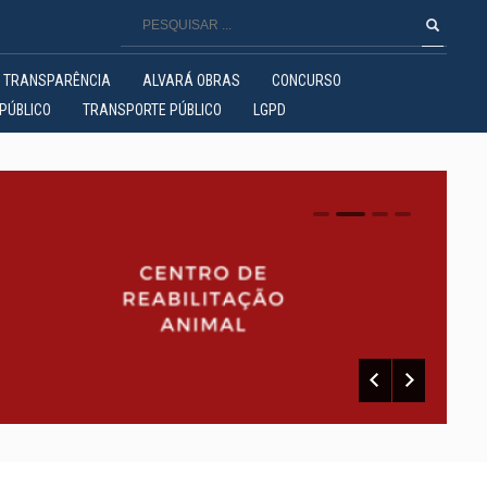
TRANSPARÊNCIA
ALVARÁ OBRAS
CONCURSO
PÚBLICO
TRANSPORTE PÚBLICO
LGPD
0
1
2
3