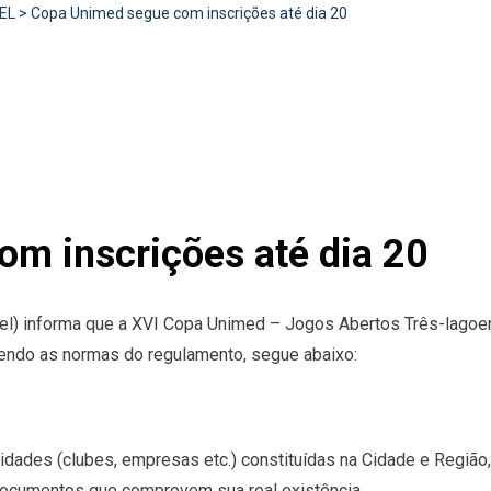
EL
>
Copa Unimed segue com inscrições até dia 20
m inscrições até dia 20
vel) informa que a XVI Copa Unimed – Jogos Abertos Três-lagoe
cendo as normas do regulamento, segue abaixo:
tidades (clubes, empresas etc.) constituídas na Cidade e Regiã
documentos que comprovem sua real existência.