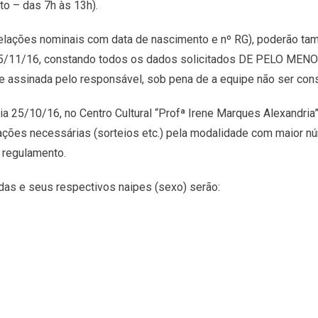
o – das 7h às 13h).
(relações nominais com data de nascimento e nº RG), poderão ta
a 25/11/16, constando todos os dados solicitados DE PELO M
sinada pelo responsável, sob pena de a equipe não ser consi
a 25/10/16, no Centro Cultural “Profª Irene Marques Alexandria”
rações necessárias (sorteios etc.) pela modalidade com maior n
 regulamento.
das e seus respectivos naipes (sexo) serão: