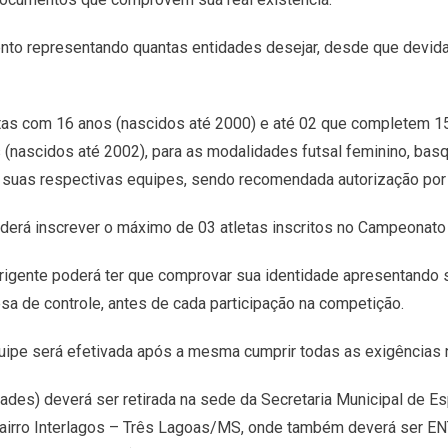
evento representando quantas entidades desejar, desde que devi
etas com 16 anos (nascidos até 2000) e até 02 que completem 15
(nascidos até 2002), para as modalidades futsal feminino, basqu
suas respectivas equipes, sendo recomendada autorização por 
oderá inscrever o máximo de 03 atletas inscritos no Campeonat
dirigente poderá ter que comprovar sua identidade apresentando 
sa de controle, antes de cada participação na competição.
uipe será efetivada após a mesma cumprir todas as exigências 
des) deverá ser retirada na sede da Secretaria Municipal de E
– Bairro Interlagos – Três Lagoas/MS, onde também deverá ser EN