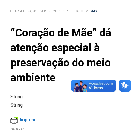
QUARTA-FEIRA, 28 FEVEREIRO 2018
/
PUBLICADO EM
SMAS
“Coração de Mãe” dá
atenção especial à
preservação do meio
ambiente
String
String
Imprimir