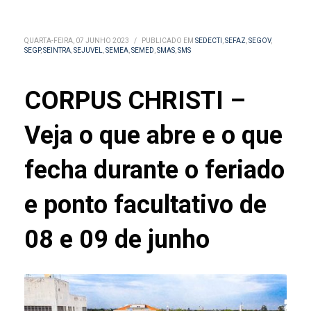
QUARTA-FEIRA, 07 JUNHO 2023
/
PUBLICADO EM
SEDECTI
,
SEFAZ
,
SEGOV
,
SEGP
,
SEINTRA
,
SEJUVEL
,
SEMEA
,
SEMED
,
SMAS
,
SMS
CORPUS CHRISTI –
Veja o que abre e o que
fecha durante o feriado
e ponto facultativo de
08 e 09 de junho