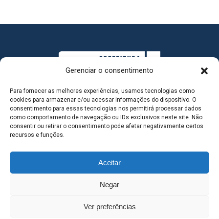
Gerenciar o consentimento
Para fornecer as melhores experiências, usamos tecnologias como
cookies para armazenar e/ou acessar informações do dispositivo. O
consentimento para essas tecnologias nos permitirá processar dados
como comportamento de navegação ou IDs exclusivos neste site. Não
consentir ou retirar o consentimento pode afetar negativamente certos
MAPA DO SITE
recursos e funções.
Aceitar
SEDE DO ADMINISTRATIVO MUNICIPAL - Avenida
Negar
Antônio Trajano, nº 30 - centro - Três Lagoas MS |
Ver preferências
Contato: 67 98139-3237