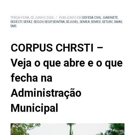
TERÇA-FEIRA, 02 JUNHO 2026
/
PUBLICADO EM
DEFESA CIVIL
,
GABINETE
,
SEDECTI
,
SEFAZ
,
SEGOV
,
SEGP
,
SEINTRA
,
SEJUVEL
,
SEMEA
,
SEMED
,
SETURC
,
SMAS
,
SMS
CORPUS CHRSTI –
Veja o que abre e o que
fecha na
Administração
Municipal